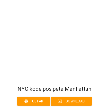
NYC kode pos peta Manhattan
print
system_update_alt
CETAK
DOWNLOAD